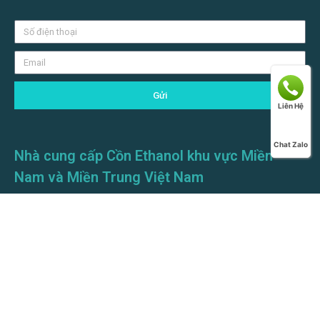
Gửi
Liên Hệ
Chat Zalo
Nhà cung cấp Cồn Ethanol khu vực Miền
Nam và Miền Trung Việt Nam
VỀ CHÚNG TÔI
CÔNG TY TNHH THANH NGÔ PHÁT
Mã số thuế: 0314762513