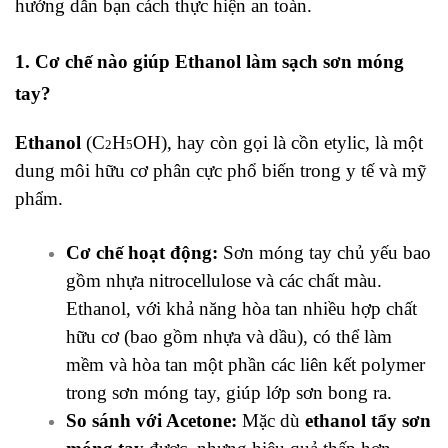
hướng dẫn bạn cách thực hiện an toàn.
1. Cơ chế nào giúp Ethanol làm sạch sơn móng
tay?
Ethanol
(C
H
OH), hay còn gọi là cồn etylic, là một
2
5
dung môi hữu cơ phân cực phổ biến trong y tế và mỹ
phẩm.
Cơ chế hoạt động:
Sơn móng tay chủ yếu bao
gồm nhựa nitrocellulose và các chất màu.
Ethanol, với khả năng hòa tan nhiều hợp chất
hữu cơ (bao gồm nhựa và dầu), có thể làm
mềm và hòa tan một phần các liên kết polymer
trong sơn móng tay, giúp lớp sơn bong ra.
So sánh với Acetone:
Mặc dù
ethanol tẩy sơn