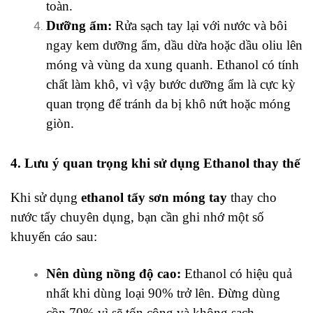
toàn.
Dưỡng ẩm:
Rửa sạch tay lại với nước và bôi
ngay kem dưỡng ẩm, dầu dừa hoặc dầu oliu lên
móng và vùng da xung quanh. Ethanol có tính
chất làm khô, vì vậy bước dưỡng ẩm là cực kỳ
quan trọng để tránh da bị khô nứt hoặc móng
giòn.
4. Lưu ý quan trọng khi sử dụng Ethanol thay thế
Khi sử dụng
ethanol tẩy sơn móng tay
thay cho
nước tẩy chuyên dụng, bạn cần ghi nhớ một số
khuyến cáo sau:
Nên dùng nồng độ cao:
Ethanol có hiệu quả
nhất khi dùng loại 90% trở lên. Đừng dùng
cồn 70% vì sẽ tốn công và không sạch.