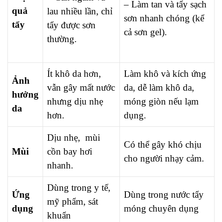
– Làm tan và tẩy sạch
quả
lau nhiều lần, chỉ
sơn nhanh chóng (kể
tẩy
tẩy được sơn
cả sơn gel).
thường.
Ít khô da hơn,
Làm khô và kích ứng
Ảnh
vẫn gây mất nước
da, dễ làm khô da,
hưởng
nhưng dịu nhẹ
móng giòn nếu lạm
da
hơn.
dụng.
Dịu nhẹ, mùi
Có thể gây khó chịu
Mùi
cồn bay hơi
cho người nhạy cảm.
nhanh.
Dùng trong y tế,
Ứng
Dùng trong nước tẩy
mỹ phẩm, sát
dụng
móng chuyên dụng
khuẩn