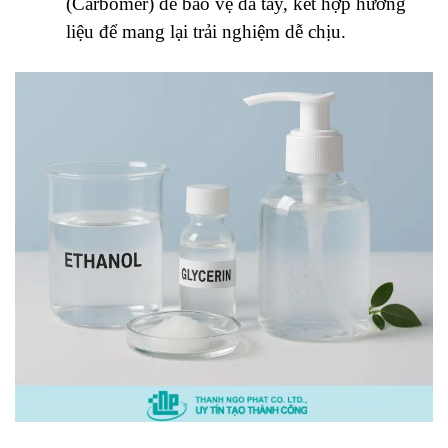
(Carbomer) để bảo vệ da tay, kết hợp hương
liệu để mang lại trải nghiệm dễ chịu.