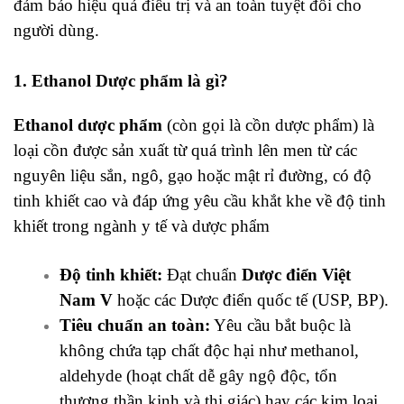
đảm bảo hiệu quả điều trị và an toàn tuyệt đối cho
người dùng.
1. Ethanol Dược phẩm là gì?
Ethanol dược phẩm
(còn gọi là cồn dược phẩm) là
loại cồn được sản xuất từ quá trình lên men từ các
nguyên liệu sắn, ngô, gạo hoặc mật rỉ đường, có độ
tinh khiết cao và đáp ứng yêu cầu khắt khe về độ tinh
khiết trong ngành y tế và dược phẩm
Độ tinh khiết:
Đạt chuẩn
Dược điển Việt
Nam V
hoặc các Dược điển quốc tế (USP, BP).
Tiêu chuẩn an toàn:
Yêu cầu bắt buộc là
không chứa tạp chất độc hại như methanol,
aldehyde (hoạt chất dễ gây ngộ độc, tổn
thương thần kinh và thị giác) hay các kim loại