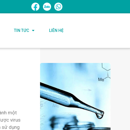
TIN TỨC
LIÊN HỆ
hành một
được virus
ch sử dụng