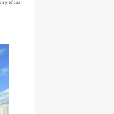
ồn y tế
của