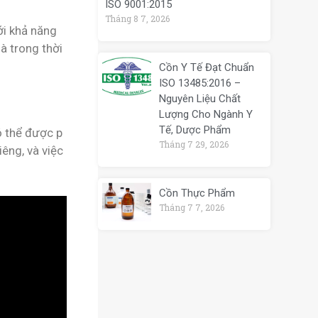
ISO 9001:2015
Tháng 8 7, 2026
ới khả năng
là trong thời
Cồn Y Tế Đạt Chuẩn
ISO 13485:2016 –
Nguyên Liệu Chất
Lượng Cho Ngành Y
Tế, Dược Phẩm
ó thể được p
Tháng 7 29, 2026
iêng, và việc
Cồn Thực Phẩm
Tháng 7 7, 2026