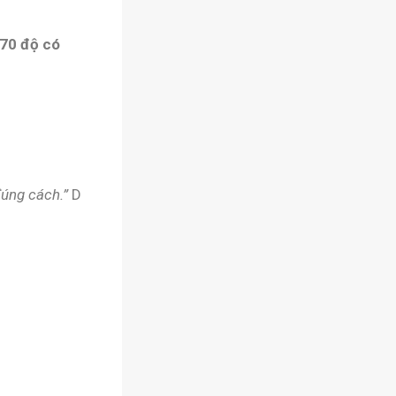
70 độ có
đúng cách.”
D