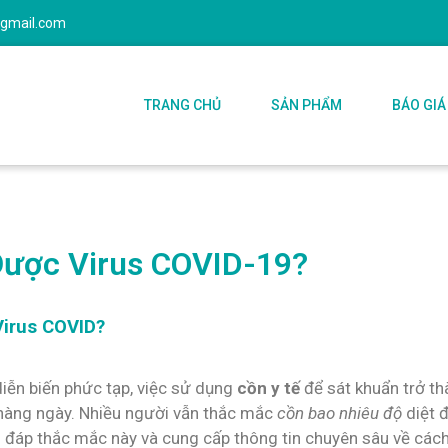
@gmail.com
TRANG CHỦ
SẢN PHẨM
BÁO GIÁ
Được Virus COVID-19?
Virus COVID?
iễn biến phức tạp, việc sử dụng
cồn y tế
để sát khuẩn trở t
 hàng ngày. Nhiều người vẫn thắc mắc
cồn bao nhiêu độ
diệt 
iải đáp thắc mắc này và cung cấp thông tin chuyên sâu về cá