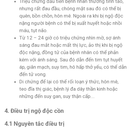
Triệu chứng đầu tiên bệnh nhân thường tỉnh táo,
nhưng rất đau đầu, chóng mặt sau đó có thể bị
quên, bồn chồn, hôn mê. Ngoài ra khi bị ngộ độc
nặng người bệnh có thể bị xuất huyết hoặc nhồi
máu, tụt não.
Từ 12 – 24 giờ có triệu chứng nhìn mờ, sợ ánh
sáng đau mắt hoặc mất thị lực, ảo thị khi bị ngộ
độc nặng, đồng tử của bệnh nhân có thể phản
kém với ánh sáng. Sau đó dẫn đến tim tụt huyết
áp, giãn mạch, suy tim, hô hấp thở yếu, có thể dẫn
đến tử vong.
Di chứng để lại có thể rối loạn ý thức, hôn mê,
teo đĩa thị giác, bệnh lý đa dây thần kinh hoặc
những đến suy gan, suy thận cấp….
4. Điều trị ngộ độc cồn
4.1 Nguyên tắc điều trị