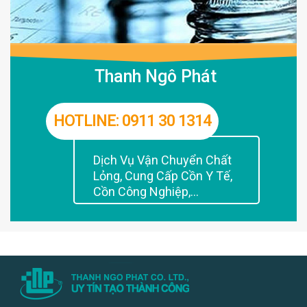
Thanh Ngô Phát
HOTLINE: 0911 30 1314
Dịch Vụ Vận Chuyển Chất
Lỏng, Cung Cấp Cồn Y Tế,
Cồn Công Nghiệp,...