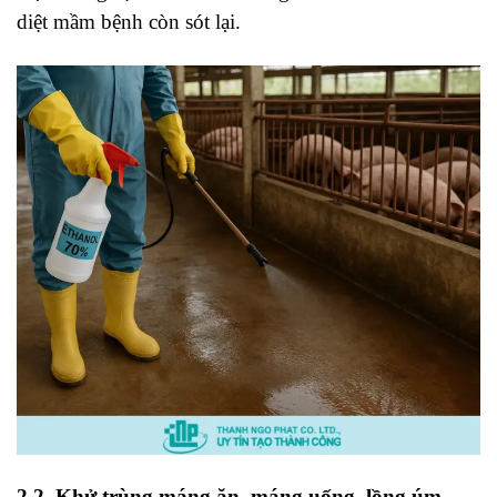
diệt mầm bệnh còn sót lại.
2.2. Khử trùng máng ăn, máng uống, lồng úm