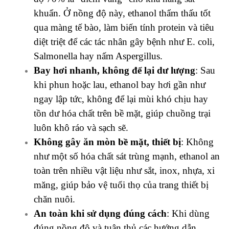
khuẩn. Ở nồng độ này, ethanol thẩm thấu tốt
qua màng tế bào, làm biến tính protein và tiêu
diệt triệt để các tác nhân gây bệnh như E. coli,
Salmonella hay nấm Aspergillus.
Bay hơi nhanh, không để lại dư lượng
: Sau
khi phun hoặc lau, ethanol bay hơi gần như
ngay lập tức, không để lại mùi khó chịu hay
tồn dư hóa chất trên bề mặt, giúp chuồng trại
luôn khô ráo và sạch sẽ.
Không gây ăn mòn bề mặt, thiết bị
: Không
như một số hóa chất sát trùng mạnh, ethanol an
toàn trên nhiều vật liệu như sắt, inox, nhựa, xi
măng, giúp bảo vệ tuổi thọ của trang thiết bị
chăn nuôi.
An toàn khi sử dụng đúng cách
: Khi dùng
đúng nồng độ và tuân thủ các hướng dẫn,