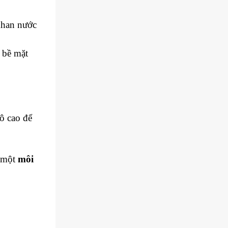
khan nước
 bề mặt
ô cao để
à một
môi