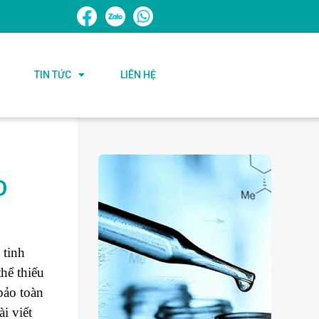
TIN TỨC
LIÊN HỆ
O
 tinh
hể thiếu
bảo toàn
i viết