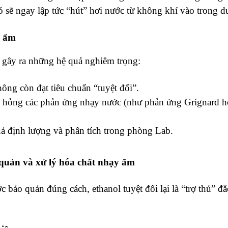
ó sẽ ngay lập tức “hút” hơi nước từ không khí vào trong d
m ẩm
 gây ra những hệ quả nghiêm trọng:
ông còn đạt tiêu chuẩn “tuyệt đối”.
hỏng các phản ứng nhạy nước (như phản ứng Grignard ho
uả định lượng và phân tích trong phòng Lab.
o quản và xử lý hóa chất nhạy ẩm
bảo quản đúng cách, ethanol tuyệt đối lại là “trợ thủ” đắ