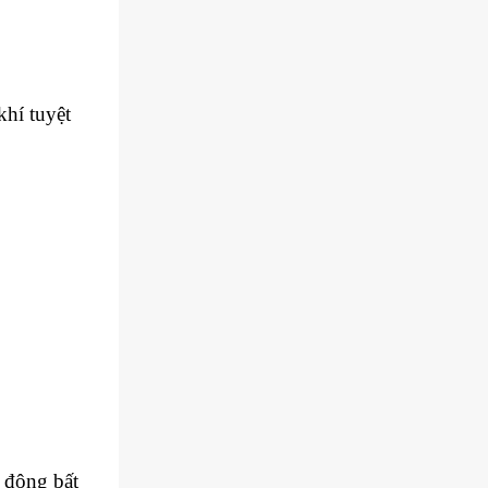
khí tuyệt
 động bất