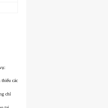
vụ:
thiểu các
ng chỉ
o tại