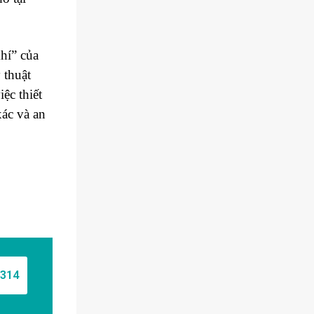
hí” của
 thuật
ệc thiết
xác và an
1314