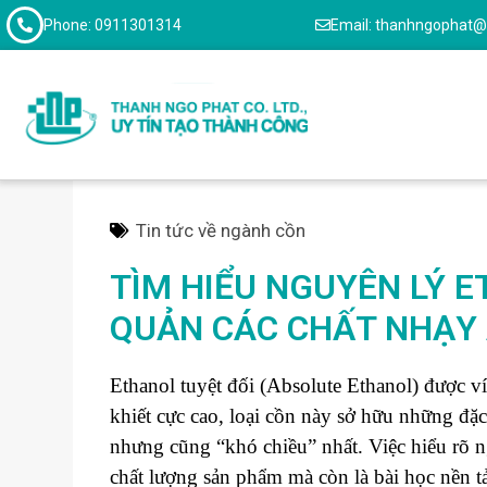
Phone: 0911301314
Email: thanhngophat
Tin tức về ngành cồn
TÌM HIỂU NGUYÊN LÝ 
QUẢN CÁC CHẤT NHẠY
Ethanol tuyệt đối (Absolute Ethanol) được v
khiết cực cao, loại cồn này sở hữu những đặc
nhưng cũng “khó chiều” nhất. Việc hiểu rõ n
chất lượng sản phẩm mà còn là bài học nền tả