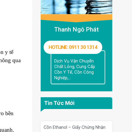
Thanh Ngô Phát
HOTLINE: 0911 30 1314
n y tế
thông qua
Dịch Vụ Vận Chuyển
Chất Lỏng, Cung Cấp
Cồn Y Tế, Cồn Công
Nghiệp,...
Tin Tức Mới
ro bền
Cồn Ethanol – Giấy Chứng Nhận
quanh.