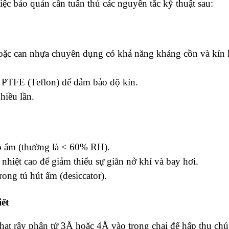
ệc bảo quản cần tuân thủ các nguyên tắc kỹ thuật sau:
hoặc can nhựa chuyên dụng có khả năng kháng cồn và kín 
 PTFE (Teflon) để đảm bảo độ kín.
hiều lần.
độ ẩm (thường là < 60% RH).
nhiệt cao để giảm thiểu sự giãn nở khí và bay hơi.
ong tủ hút ẩm (desiccator).
iết
ạt rây phân tử 3Å hoặc 4Å vào trong chai để hấp thụ chủ