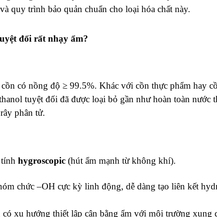
và quy trình bảo quản chuẩn cho loại hóa chất này.
 tuyệt đối rất nhạy ẩm?
i cồn có nồng độ ≥ 99.5%. Khác với cồn thực phẩm hay cồ
anol tuyệt đối đã được loại bỏ gần như hoàn toàn nước 
 rây phân tử.
 tính
hygroscopic
(hút ẩm mạnh từ không khí).
hóm chức –OH cực kỳ linh động, dễ dàng tạo liên kết hyd
n có xu hướng thiết lập cân bằng ẩm với môi trường xung 