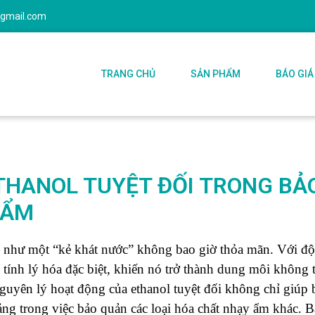
@gmail.com
TRANG CHỦ
SẢN PHẨM
BÁO GIÁ
ETHANOL TUYỆT ĐỐI TRONG BẢ
 ẨM
í như một “kẻ khát nước” không bao giờ thỏa mãn. Với độ
 tính lý hóa đặc biệt, khiến nó trở thành dung môi không t
guyên lý hoạt động của ethanol tuyệt đối không chỉ giúp 
ng trong việc bảo quản các loại hóa chất nhạy ẩm khác. Bà