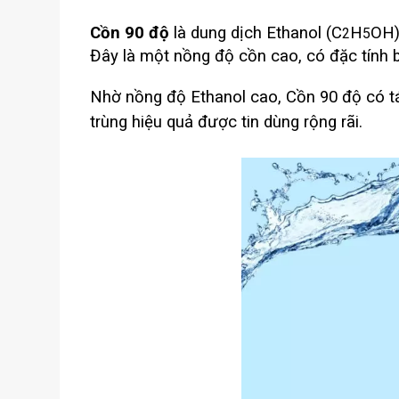
Cồn 90 độ
là dung dịch Ethanol (C
H
OH)
2
5
Đây là một nồng độ cồn cao, có đặc tính b
Nhờ nồng độ Ethanol cao, Cồn 90 độ có tá
trùng hiệu quả được tin dùng rộng rãi.