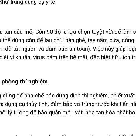
Khử trùng dụng cụ y tế
a tan dầu mỡ, Cồn 90 độ là lựa chọn tuyệt vời để làm 
ó thể dùng cồn để lau chùi bàn ghế, tay nắm cửa, công 
khi đã tắt nguồn và đảm bảo an toàn). Việc này giúp loại
 diệt vi khuẩn, virus bám trên bề mặt, đặc biệt hữu ích 
à phòng thí nghiệm
dùng để pha chế các dung dịch thí nghiệm, chiết xuất 
ửa dụng cụ thủy tinh, đảm bảo vô trùng trước khi tiến hà
môi lý tưởng để bảo quản mẫu vật, hòa tan hóa chất h