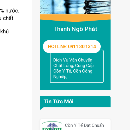
0% nước.
 chất.
Thanh Ngô Phát
 khử
HOTLINE: 0911 30 1314
Dịch Vụ Vận Chuyển
Chất Lỏng, Cung Cấp
Cồn Y Tế, Cồn Công
Nghiệp,...
Tin Tức Mới
Cồn Y Tế Đạt Chuẩn