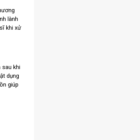
thương
nh lành
sĩ khi xử
à sau khi
vật dụng
ồn giúp