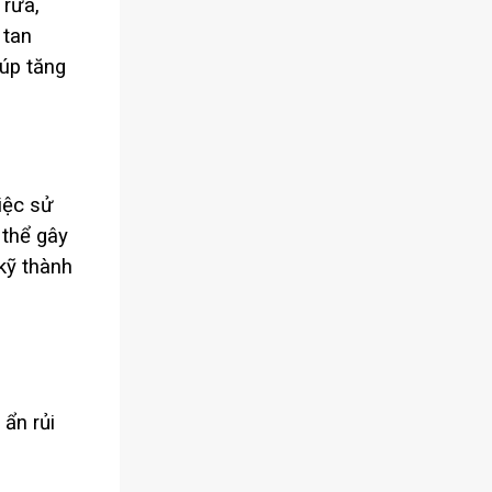
 rửa,
 tan
iúp tăng
iệc sử
 thể gây
kỹ thành
ẩn rủi