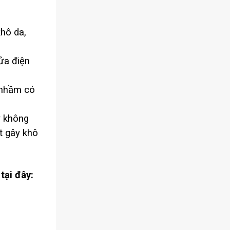
hô da,
lửa điện
 nhầm có
y không
ít gây khô
tại đây: