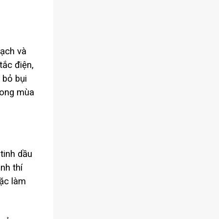
sạch và
tắc điện,
 bỏ bụi
trong mùa
tinh dầu
nh thí
oặc làm