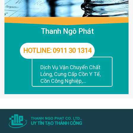
Thanh Ngô Phát
HOTLINE: 0911 30 1314
Dịch Vụ Vận Chuyển Chất
Lỏng, Cung Cấp Cồn Y Tế,
Cồn Công Nghiệp,...