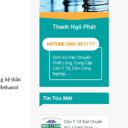
Thanh Ngô Phát
HOTLINE: 0901 80 17 17
Dịch Vụ Vận Chuyển
Chất Lỏng, Cung Cấp
Cồn Y Tế, Cồn Công
Nghiệp,...
ng hệ thần
Methanol
Tin Tức Mới
Cồn Y Tế Đạt Chuẩn