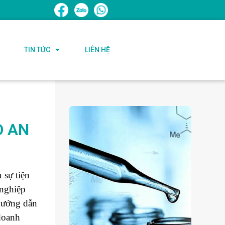
TIN TỨC
LIÊN HỆ
O AN
 sự tiện
 nghiệp
 hướng dẫn
doanh