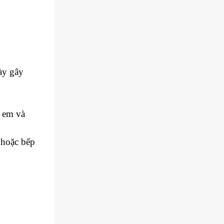
ày gây
ẻ em và
 hoặc bếp