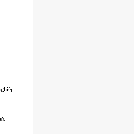
nghiệp.
hực