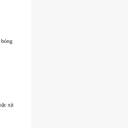
c bỏng
oặc xịt
c