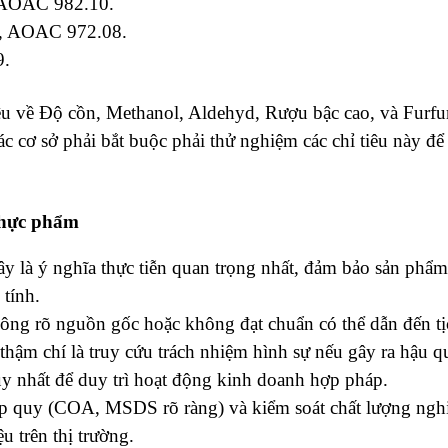
 AOAC 982.10.
, AOAC 972.08.
9.
êu về Độ cồn, Methanol, Aldehyd, Rượu bậc cao, và Furfu
ác cơ sở phải bắt buộc phải thử nghiệm các chỉ tiêu này để
 thực phẩm
y là ý nghĩa thực tiễn quan trọng nhất, đảm bảo sản phẩm
tính.
ng rõ nguồn gốc hoặc không đạt chuẩn có thể dẫn đến tị
thậm chí là truy cứu trách nhiệm hình sự nếu gây ra hậu 
uy nhất để duy trì hoạt động kinh doanh hợp pháp.
p quy (COA, MSDS rõ ràng) và kiểm soát chất lượng ngh
u trên thị trường.