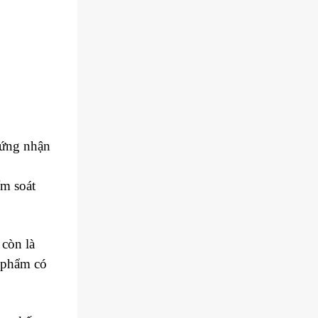
hứng nhận
ểm soát
còn là
c phẩm có