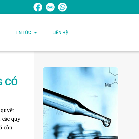
TIN TỨC
LIÊN HỆ
G CÓ
 quyết
h các quy
có cồn