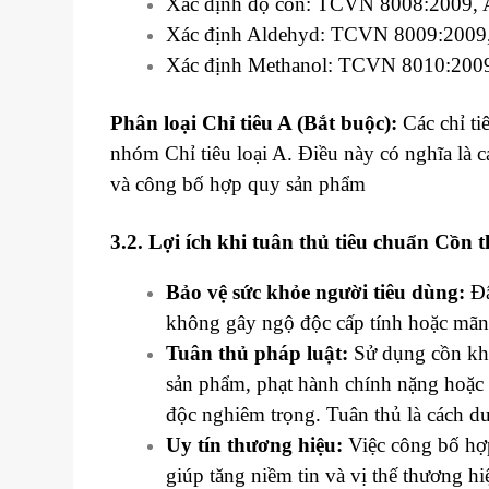
Xác định độ cồn: TCVN 8008:2009,
Xác định Aldehyd: TCVN 8009:2009
Xác định Methanol: TCVN 8010:200
Phân loại Chỉ tiêu A (Bắt buộc):
Các chỉ ti
nhóm Chỉ tiêu loại A. Điều này có nghĩa là c
và công bố hợp quy sản phẩm
3.2. Lợi ích khi tuân thủ tiêu chuẩn Cồn
Bảo vệ sức khỏe người tiêu dùng:
Đâ
không gây ngộ độc cấp tính hoặc mãn 
Tuân thủ pháp luật:
Sử dụng cồn khô
sản phẩm, phạt hành chính nặng hoặc 
độc nghiêm trọng. Tuân thủ là cách d
Uy tín thương hiệu:
Việc công bố hợ
giúp tăng niềm tin và vị thế thương hiệ