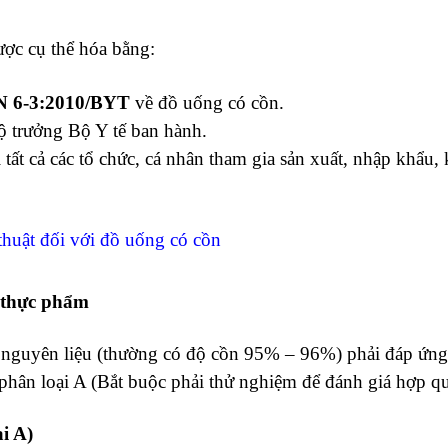
ợc cụ thể hóa bằng:
N 6-3:2010/BYT
về đồ uống có cồn.
 trưởng Bộ Y tế ban hành.
tất cả các tổ chức, cá nhân tham gia sản xuất, nhập khẩu,
huật đối với đồ uống có cồn
n thực phẩm
uyên liệu (thường có độ cồn 95% – 96%) phải đáp ứng 
 phân loại A (Bắt buộc phải thử nghiệm để đánh giá hợp q
ại A)