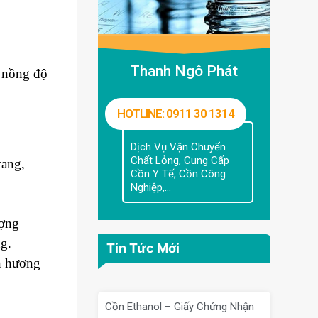
Thanh Ngô Phát
n nồng độ
HOTLINE: 0911 30 1314
Dịch Vụ Vận Chuyển
Chất Lỏng, Cung Cấp
vang,
Cồn Y Tế, Cồn Công
Nghiệp,...
ượng
g.
Tin Tức Mới
n hương
Cồn Ethanol – Giấy Chứng Nhận