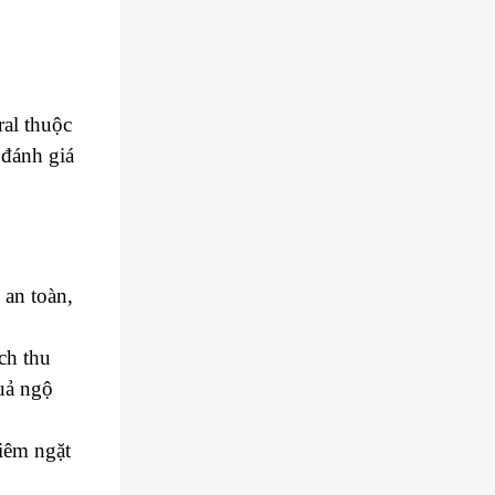
ral thuộc
 đánh giá
 an toàn,
ch thu
quả ngộ
iêm ngặt