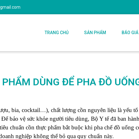
@gmail.com
TRANG CHỦ
SẢN PHẨM
BÁO GIÁ
 PHẨM DÙNG ĐỂ PHA ĐỒ UỐN
u, bia, cocktail…), chất lượng cồn nguyên liệu là yếu tố
 Để bảo vệ sức khỏe người tiêu dùng, Bộ Y tế đã ban hàn
o tiêu chuẩn cồn thực phẩm bắt buộc khi pha chế đồ uống 
doanh nghiệp không thể bỏ qua quy chuẩn này.