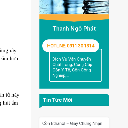
Thanh Ngô Phát
HOTLINE: 0911 30 1314
dùng rây
 cảm hơn
Dịch Vụ Vận Chuyển
Chất Lỏng, Cung Cấp
Cồn Y Tế, Cồn Công
Nghiệp,...
ân tử này
Tin Tức Mới
g hút ẩm
Cồn Ethanol – Giấy Chứng Nhận