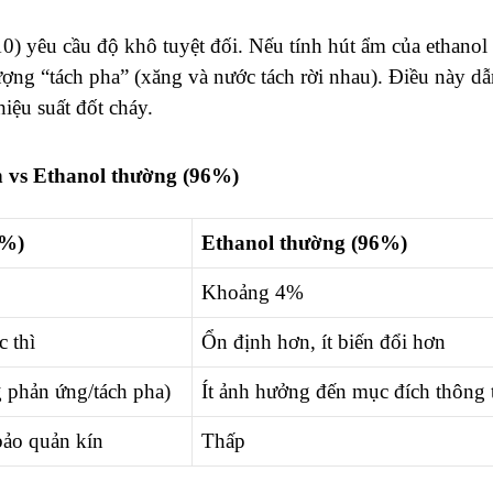
0) yêu cầu độ khô tuyệt đối. Nếu tính hút ẩm của ethanol
ượng “tách pha” (xăng và nước tách rời nhau). Điều này d
iệu suất đốt cháy.
n vs Ethanol thường (96%)
5%)
Ethanol thường (96%)
Khoảng 4%
c thì
Ổn định hơn, ít biến đổi hơn
 phản ứng/tách pha)
Ít ảnh hưởng đến mục đích thông
bảo quản kín
Thấp