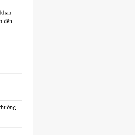
 khan
ẫn đến
 thường