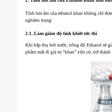
2. Tính hút ẩm của Ethanol khan ảnh hư
Tính hút ẩm của ethanol khan không chỉ đơn
nghiêm trọng:
2.1. Làm giảm độ tinh khiết tức thì
Khi hấp thụ hơi nước, nồng độ Ethanol sẽ 
phẩm mất đi giá trị “khan” vốn có, trở thàn