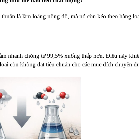
ởng như thế nào đến chất lượng?
 thuần là làm loãng nồng độ, mà nó còn kéo theo hàng loạ
giảm nhanh chóng từ 99,5% xuống thấp hơn. Điều này khiế
h loại cồn không đạt tiêu chuẩn cho các mục đích chuyên d