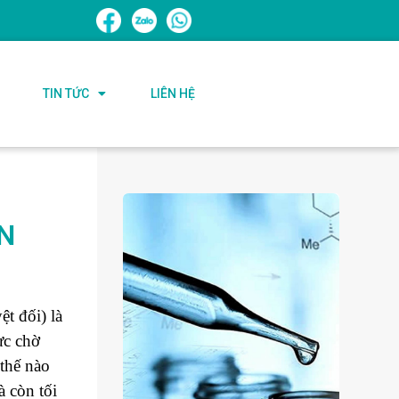
TIN TỨC
LIÊN HỆ
N
t đối) là
ực chờ
 thế nào
à còn tối