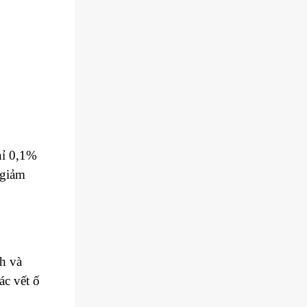
hỉ 0,1%
 giảm
h và
ác vết ố