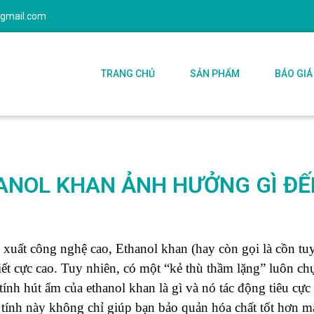
@gmail.com
TRANG CHỦ
SẢN PHẨM
BÁO GIÁ
ANOL KHAN ẢNH HƯỞNG GÌ ĐẾ
xuất công nghệ cao, Ethanol khan (hay còn gọi là cồn tuyệ
ết cực cao. Tuy nhiên, có một “kẻ thù thầm lặng” luôn ch
ính hút ẩm của ethanol khan là gì và nó tác động tiêu cực
 tính này không chỉ giúp bạn bảo quản hóa chất tốt hơn m