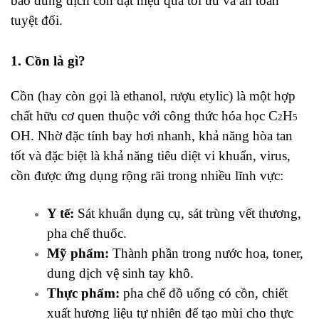
bảo dung dịch cồn đạt hiệu quả tối ưu và an toàn
tuyệt đối.
1. Cồn là gì?
Cồn (hay còn gọi là ethanol, rượu etylic) là một hợp
chất hữu cơ quen thuộc với công thức hóa học C
​H
2
5​
OH. Nhờ đặc tính bay hơi nhanh, khả năng hòa tan
tốt và đặc biệt là khả năng tiêu diệt vi khuẩn, virus,
cồn được ứng dụng rộng rãi trong nhiều lĩnh vực:
Y tế:
Sát khuẩn dụng cụ, sát trùng vết thương,
pha chế thuốc.
Mỹ phẩm:
Thành phần trong nước hoa, toner,
dung dịch vệ sinh tay khô.
Thực phẩm:
pha chế đồ uống có cồn, chiết
xuất hương liệu tự nhiên để tạo mùi cho thực