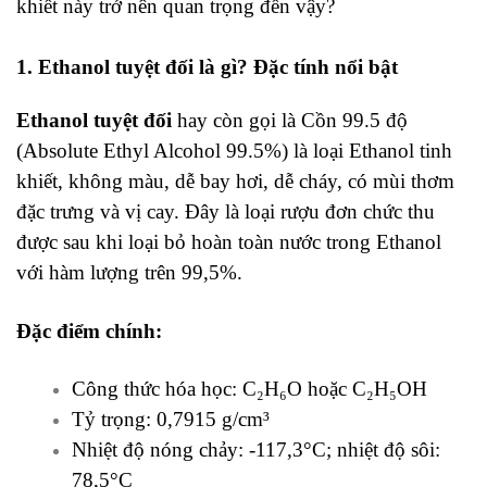
khiết này trở nên quan trọng đến vậy?
1. Ethanol tuyệt đối là gì? Đặc tính nổi bật
Ethanol tuyệt đối
hay còn gọi là Cồn 99.5 độ
(Absolute Ethyl Alcohol 99.5%) là loại Ethanol tinh
khiết, không màu, dễ bay hơi, dễ cháy, có mùi thơm
đặc trưng và vị cay. Đây là loại rượu đơn chức thu
được sau khi loại bỏ hoàn toàn nước trong Ethanol
với hàm lượng trên 99,5%.
Đặc điểm chính:
Công thức hóa học: C₂H₆O hoặc C₂H₅OH
Tỷ trọng: 0,7915 g/cm³
Nhiệt độ nóng chảy: -117,3°C; nhiệt độ sôi:
78,5°C