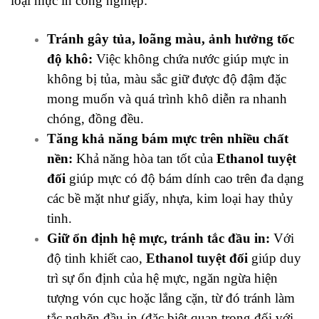
loại mực in công nghiệp:
Tránh gây tủa, loãng màu, ảnh hưởng tốc
độ khô:
Việc không chứa nước giúp mực in
không bị tủa, màu sắc giữ được độ đậm đặc
mong muốn và quá trình khô diễn ra nhanh
chóng, đồng đều.
Tăng khả năng bám mực trên nhiều chất
nền:
Khả năng hòa tan tốt của
E
thanol tuyệt
đối
giúp mực có độ bám dính cao trên đa dạng
các bề mặt như giấy, nhựa, kim loại hay thủy
tinh.
Giữ ổn định hệ mực, tránh tắc đầu in:
Với
độ tinh khiết cao,
Ethanol tuyệt đối
giúp duy
trì sự ổn định của hệ mực, ngăn ngừa hiện
tượng vón cục hoặc lắng cặn, từ đó tránh làm
tắc nghẽn đầu in (đặc biệt quan trọng đối với