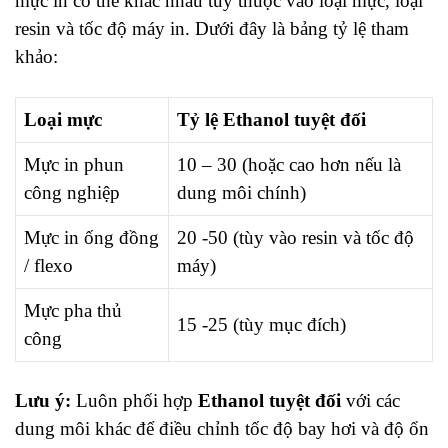
mực in có thể khác nhau tùy thuộc vào loại mực, loại
resin và tốc độ máy in. Dưới đây là bảng tỷ lệ tham
khảo:
Loại mực
Tỷ lệ Ethanol tuyệt đối
Mực in phun
10 – 30 (hoặc cao hơn nếu là
công nghiệp
dung môi chính)
Mực in ống đồng
20 -50 (tùy vào resin và tốc độ
/ flexo
máy)
Mực pha thủ
15 -25 (tùy mục đích)
công
Lưu ý:
Luôn phối hợp
Ethanol tuyệt đối
với các
dung môi khác để điều chỉnh tốc độ bay hơi và độ ổn