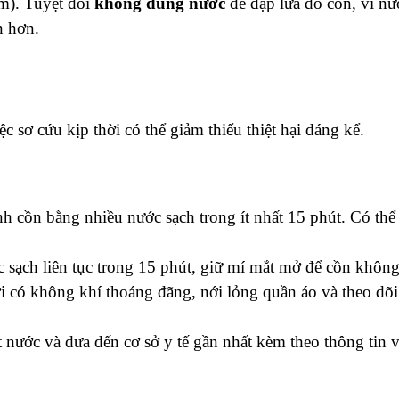
m). Tuyệt đối
không dùng nước
để dập lửa do cồn, vì nư
n hơn.
c sơ cứu kịp thời có thể giảm thiểu thiệt hại đáng kể.
h cồn bằng nhiều nước sạch trong ít nhất 15 phút. Có thể
sạch liên tục trong 15 phút, giữ mí mắt mở để cồn không
 có không khí thoáng đãng, nới lỏng quần áo và theo dõi 
nước và đưa đến cơ sở y tế gần nhất kèm theo thông tin v