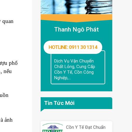
ý quan
Thanh Ngô Phát
HOTLINE: 0911 30 1314
Dịch Vụ Vận Chuyển
rượu phổ
Chất Lỏng, Cung Cấp
n, nếu
Cồn Y Tế, Cồn Công
Nghiệp,...
guồn
Tin Tức Mới
và ảnh
Cồn Y Tế Đạt Chuẩn