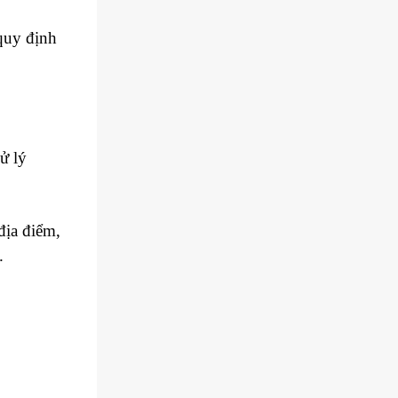
quy định
ử lý
địa điểm,
.