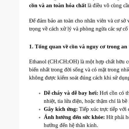
cồn và an toàn hóa chất
là điều vô cùng cần
Để đảm bảo an toàn cho nhân viên và cơ sở vậ
trọng về cách xử lý và phòng ngừa các sự cố
1. Tổng quan về cồn và nguy cơ trong an 
Ethanol (CH
​CH
​OH) là một hợp chất hữu 
3
2
biến nhất trong đời sống và có mặt trong nhi
không được kiểm soát đúng cách khi sử dụng,
Dễ cháy và dễ bay hơi:
Hơi cồn có th
nhiệt, tia lửa điện, hoặc thậm chí là b
Gây kích ứng:
Tiếp xúc trực tiếp với
Ảnh hưởng đến sức khỏe:
Hít phải h
hưởng đến hệ thần kinh.