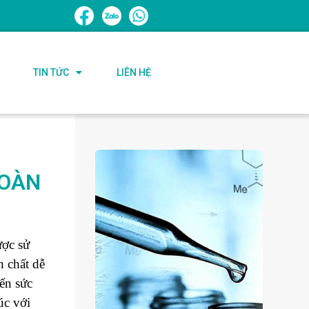
TIN TỨC
LIÊN HỆ
TOÀN
ược sử
h chất dễ
ến sức
úc với