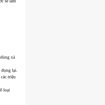
ớc sẽ làm
 dùng xà
 đọng lại.
các triệu
ề loại