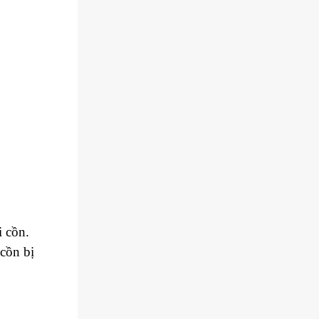
i cồn.
cồn bị