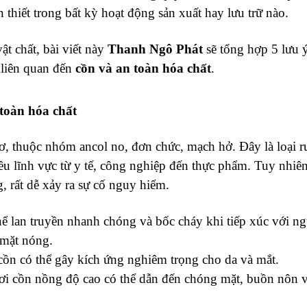
 thiết trong bất kỳ hoạt động sản xuất hay lưu trữ nào.
t chất, bài viết này
Thanh Ngô Phát
sẽ tổng hợp 5 lưu 
 liên quan đến
cồn và an toàn hóa chất
.
toàn hóa chất
cơ, thuộc nhóm ancol no, đơn chức, mạch hở. Đây là loại 
ều lĩnh vực từ y tế, công nghiệp đến thực phẩm. Tuy nhiê
 rất dễ xảy ra sự cố nguy hiểm.
ể lan truyền nhanh chóng và bốc cháy khi tiếp xúc với n
ề mặt nóng.
 cồn có thể gây kích ứng nghiêm trọng cho da và mắt.
ơi cồn nồng độ cao có thể dẫn đến chóng mặt, buồn nôn 