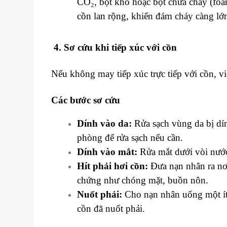
CO₂, bột khô hoặc bọt chữa cháy (foa
cồn lan rộng, khiến đám cháy càng lớ
4. Sơ cứu khi tiếp xúc với cồn
Nếu không may tiếp xúc trực tiếp với cồn, việ
Các bước sơ cứu
Dính vào da:
Rửa sạch vùng da bị dín
phòng để rửa sạch nếu cần.
Dính vào mắt:
Rửa mắt dưới vòi nước 
Hít phải hơi cồn:
Đưa nạn nhân ra nơi
chứng như chóng mặt, buồn nôn.
Nuốt phải:
Cho nạn nhân uống một ít 
cồn đã nuốt phải.